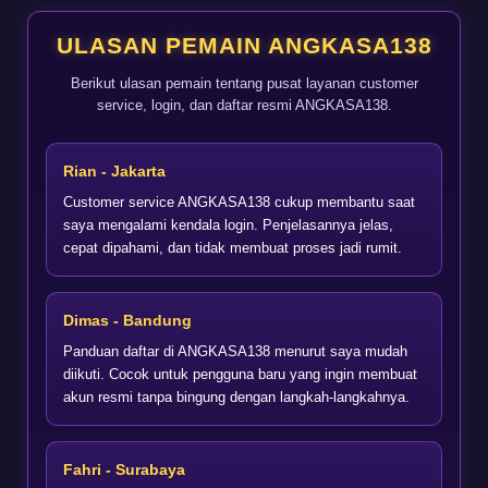
ULASAN PEMAIN ANGKASA138
Berikut ulasan pemain tentang pusat layanan customer
service, login, dan daftar resmi ANGKASA138.
Rian - Jakarta
Customer service ANGKASA138 cukup membantu saat
saya mengalami kendala login. Penjelasannya jelas,
cepat dipahami, dan tidak membuat proses jadi rumit.
Dimas - Bandung
Panduan daftar di ANGKASA138 menurut saya mudah
diikuti. Cocok untuk pengguna baru yang ingin membuat
akun resmi tanpa bingung dengan langkah-langkahnya.
Fahri - Surabaya