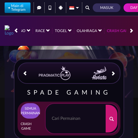
Main di
MASUK
DAF
Telegram
LIVE CASINO
RACE
TOGEL
OLAHRAGA
CRASH GAME
SPADE GAMING
SEMUA
PERMAINAN
CRASH
GAME