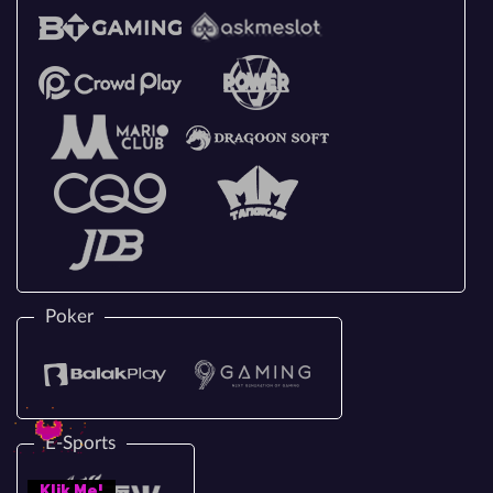
Poker
E-Sports
Klik Me!