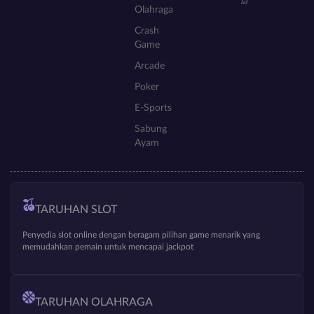
Olahraga
Crash
Game
Arcade
Poker
E-Sports
Sabung
Ayam
TARUHAN SLOT
Penyedia slot online dengan beragam pilihan game menarik yang
memudahkan pemain untuk mencapai jackpot
TARUHAN OLAHRAGA